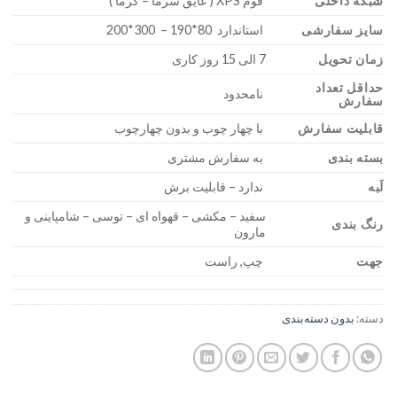
شبکه داخلی
فوم XPS ( عایق سرما – گرما )
سایز سفارشی
استاندارد 80*190 – 300*200
زمان تحویل
7 الی 15 روز کاری
حداقل تعداد
نامحدود
سفارش
قابلیت سفارش
با چهار چوب و بدون چهارچوب
بسته بندی
به سفارش مشتری
لَبه
ندارد – قابلیت برش
سفید – مکشی – قهواه ای – توسی – شامپاینی و
رنگ بندی
مارون
جهت
چپ, راست
دسته:
بدون دسته‌بندی