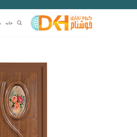
Ski
t
conten
خانه
م