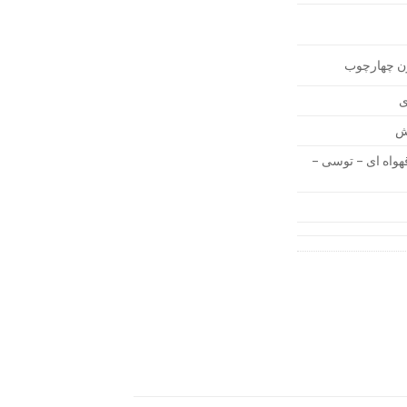
ون چهارچوب
ی
رش
واه ای – توسی –