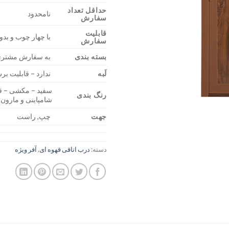
حداقل تعداد
نامحدود
سفارش
قابلیت
با چهار چوب و بد
سفارش
بسته بندی
به سفارش مشتر
لَبه
ندارد – قابلیت ب
سفید – مکشی – قه
رنگ بندی
شامپاینی و مارون
جهت
چپ, راست
دسته:
درب اتاقی قهوه ای
,
آفر ویژه