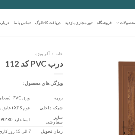
حصولات
فروشگاه
تور مجازی بازدید
دریافت کاتالوگ
تماس با ما
درباره
خانه
/
آفر ویژه
درب PVC کد 112
ویژگی های محصول :
رویه
ورق PVC (ضخامت 0/85)
شبکه داخلی
فوم XPS ( عایق سرما – گرما )
سایز
استاندارد 80*190 – 300*200
سفارشی
زمان تحویل
7 الی 15 روز کاری