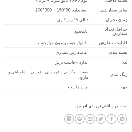
شبکه داخلی
فوم XPS ( عایق سرما – گرما )
سایز سفارشی
استاندارد 80*190 – 300*200
زمان تحویل
7 الی 15 روز کاری
حداقل تعداد
نامحدود
سفارش
قابلیت سفارش
با چهار چوب و بدون چهارچوب
بسته بندی
به سفارش مشتری
لَبه
ندارد – قابلیت برش
سفید – مکشی – قهواه ای – توسی – شامپاینی و
رنگ بندی
مارون
جهت
چپ, راست
دسته:
درب اتاقی قهوه ای
,
آفر ویژه