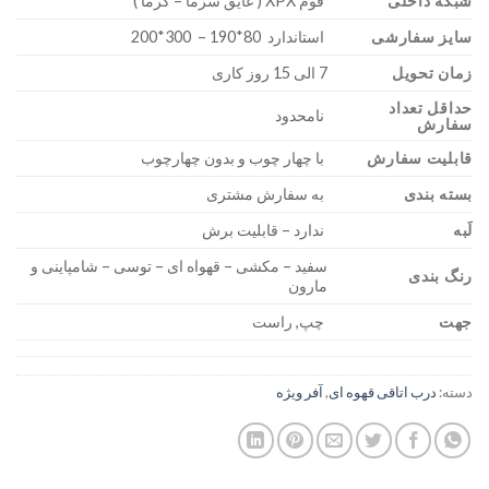
شبکه داخلی
فوم XPX ( عایق سرما – گرما )
سایز سفارشی
استاندارد 80*190 – 300*200
زمان تحویل
7 الی 15 روز کاری
حداقل تعداد
نامحدود
سفارش
قابلیت سفارش
با چهار چوب و بدون چهارچوب
بسته بندی
به سفارش مشتری
لَبه
ندارد – قابلیت برش
سفید – مکشی – قهواه ای – توسی – شامپاینی و
رنگ بندی
مارون
جهت
چپ, راست
دسته:
درب اتاقی قهوه ای
,
آفر ویژه