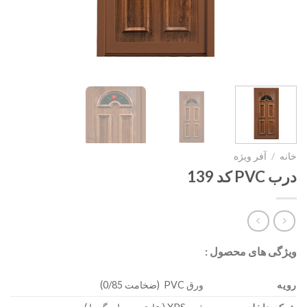
خانه
/
آفر ویژه
درب PVC کد 139
ویژگی های محصول :
رویه
ورق PVC (ضخامت 0/85)