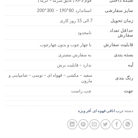
شبکه داخلی
فوم XPS ( عایق سرما – گرما )
سایز سفارشی
استاندارد 80*190 – 300*200
زمان تحویل
7 الی 15 روز کاری
حداقل تعداد
نامحدود
سفارش
قابلیت سفارش
با چهار چوب و بدون چهارچوب
بسته بندی
به سفارش مشتری
لَبه
ندارد – قابلیت برش
سفید – مکشی – قهواه ای – توسی – شامپاینی و
رنگ بندی
مارون
جهت
چپ, راست
دسته:
درب اتاقی قهوه ای
,
آفر ویژه