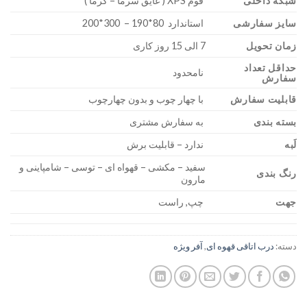
شبکه داخلی
فوم XPS ( عایق سرما – گرما )
سایز سفارشی
استاندارد 80*190 – 300*200
زمان تحویل
7 الی 15 روز کاری
حداقل تعداد
نامحدود
سفارش
قابلیت سفارش
با چهار چوب و بدون چهارچوب
بسته بندی
به سفارش مشتری
لَبه
ندارد – قابلیت برش
سفید – مکشی – قهواه ای – توسی – شامپاینی و
رنگ بندی
مارون
جهت
چپ, راست
دسته:
درب اتاقی قهوه ای
,
آفر ویژه