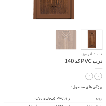
خانه
/
آفر ویژه
درب PVC کد 140
ویژگی های محصول :
رویه
ورق PVC (ضخامت 0/85)