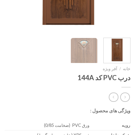
خانه
/
آفر ویژه
درب PVC کد 144A
ویژگی های محصول :
رویه
ورق PVC (ضخامت 0/85)