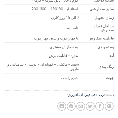
شبکه داخلی
فوم XPS ( عایق سرما – گرما )
سایز سفارشی
استاندارد 80*190 – 300*200
زمان تحویل
7 الی 15 روز کاری
حداقل تعداد
نامحدود
سفارش
قابلیت سفارش
با چهار چوب و بدون چهارچوب
بسته بندی
به سفارش مشتری
لَبه
ندارد – قابلیت برش
سفید – مکشی – قهواه ای – توسی – شامپاینی و
رنگ بندی
مارون
جهت
چپ, راست
دسته:
درب اتاقی قهوه ای
,
آفر ویژه