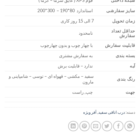
شبکه داخلی
فوم XPS ( عایق سرما – گرما )
سایز سفارشی
استاندارد 80*190 – 300*200
زمان تحویل
7 الی 15 روز کاری
حداقل تعداد
نامحدود
سفارش
قابلیت سفارش
با چهار چوب و بدون چهارچوب
بسته بندی
به سفارش مشتری
لَبه
ندارد – قابلیت برش
سفید – مکشی – قهواه ای – توسی – شامپاینی و
رنگ بندی
مارون
جهت
چپ, راست
دسته:
درب اتاقی سفید
,
آفر ویژه