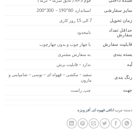
شبکه داخلی
فوم XPS ( عایق سرما – گرما )
سایز سفارشی
استاندارد 80*190 – 300*200
زمان تحویل
7 الی 15 روز کاری
حداقل تعداد
نامحدود
سفارش
قابلیت سفارش
با چهار چوب و بدون چهارچوب
بسته بندی
به سفارش مشتری
لَبه
ندارد – قابلیت برش
سفید – مکشی – قهواه ای – توسی – شامپاینی و
رنگ بندی
مارون
جهت
چپ, راست
دسته:
درب اتاقی قهوه ای
,
آفر ویژه