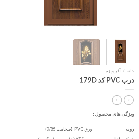
خانه
/
آفر ویژه
درب PVC کد 179D
ویژگی های محصول :
رویه
ورق PVC (ضخامت 0/85)