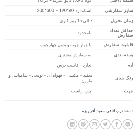
شبکه داخلی
فوم XPS ( عایق سرما – گرما )
سایز سفارشی
استاندارد 80*190 – 300*200
زمان تحویل
7 الی 15 روز کاری
حداقل تعداد
نامحدود
سفارش
قابلیت سفارش
با چهار چوب و بدون چهارچوب
بسته بندی
به سفارش مشتری
لَبه
ندارد – قابلیت برش
سفید – مکشی – قهواه ای – توسی – شامپاینی و
رنگ بندی
مارون
جهت
چپ, راست
دسته:
درب اتاقی سفید
,
آفر ویژه