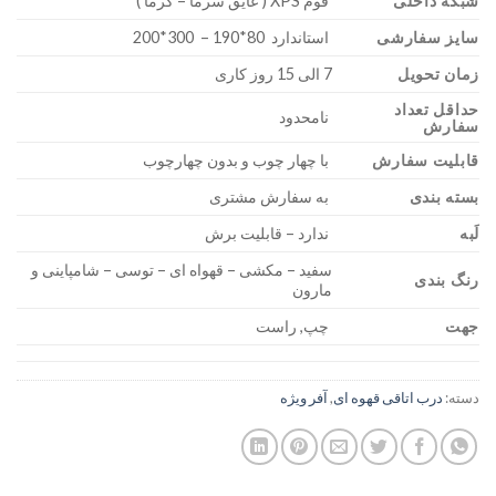
شبکه داخلی
فوم XPS ( عایق سرما – گرما )
سایز سفارشی
استاندارد 80*190 – 300*200
زمان تحویل
7 الی 15 روز کاری
حداقل تعداد
نامحدود
سفارش
قابلیت سفارش
با چهار چوب و بدون چهارچوب
بسته بندی
به سفارش مشتری
لَبه
ندارد – قابلیت برش
سفید – مکشی – قهواه ای – توسی – شامپاینی و
رنگ بندی
مارون
جهت
چپ, راست
دسته:
درب اتاقی قهوه ای
,
آفر ویژه