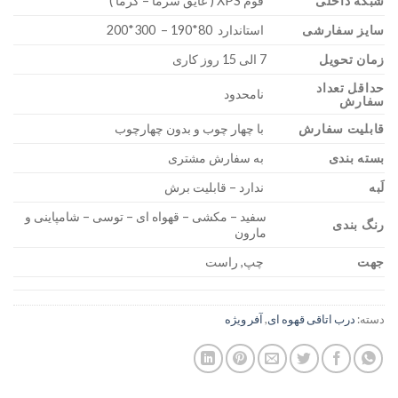
شبکه داخلی
فوم XPS ( عایق سرما – گرما )
سایز سفارشی
استاندارد 80*190 – 300*200
زمان تحویل
7 الی 15 روز کاری
حداقل تعداد
نامحدود
سفارش
قابلیت سفارش
با چهار چوب و بدون چهارچوب
بسته بندی
به سفارش مشتری
لَبه
ندارد – قابلیت برش
سفید – مکشی – قهواه ای – توسی – شامپاینی و
رنگ بندی
مارون
جهت
چپ, راست
دسته:
درب اتاقی قهوه ای
,
آفر ویژه