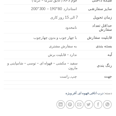
شبکه داخلی
فوم XPS ( عایق سرما – گرما )
سایز سفارشی
استاندارد 80*190 – 300*200
زمان تحویل
7 الی 15 روز کاری
حداقل تعداد
نامحدود
سفارش
قابلیت سفارش
با چهار چوب و بدون چهارچوب
بسته بندی
به سفارش مشتری
لَبه
ندارد – قابلیت برش
سفید – مکشی – قهواه ای – توسی – شامپاینی و
رنگ بندی
مارون
جهت
چپ, راست
دسته:
درب اتاقی قهوه ای
,
آفر ویژه