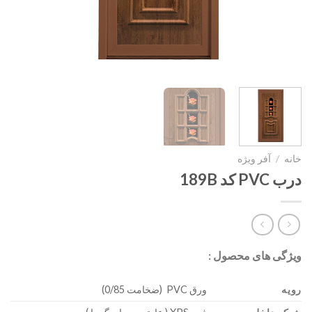
خانه
/
آفر ویژه
درب PVC کد 189B
ویژگی های محصول :
رویه
ورق PVC (ضخامت 0/85)