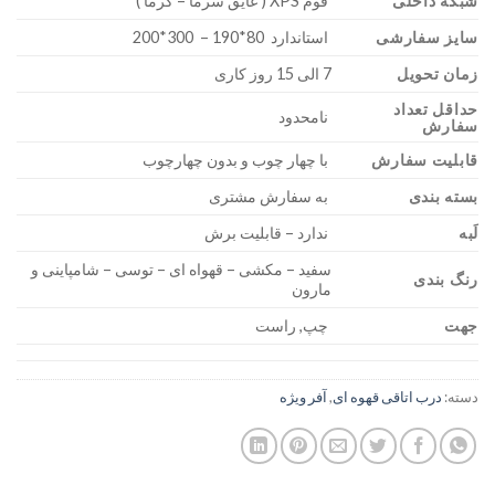
شبکه داخلی
فوم XPS ( عایق سرما – گرما )
سایز سفارشی
استاندارد 80*190 – 300*200
زمان تحویل
7 الی 15 روز کاری
حداقل تعداد
نامحدود
سفارش
قابلیت سفارش
با چهار چوب و بدون چهارچوب
بسته بندی
به سفارش مشتری
لَبه
ندارد – قابلیت برش
سفید – مکشی – قهواه ای – توسی – شامپاینی و
رنگ بندی
مارون
جهت
چپ, راست
دسته:
درب اتاقی قهوه ای
,
آفر ویژه