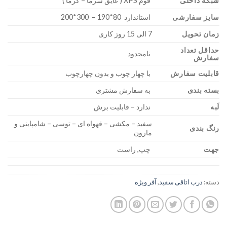
شبکه داخلی
فوم XPS ( عایق سرما – گرما )
سایز سفارشی
استاندارد 80*190 – 300*200
زمان تحویل
7 الی 15 روز کاری
حداقل تعداد
نامحدود
سفارش
قابلیت سفارش
با چهار چوب و بدون چهارچوب
بسته بندی
به سفارش مشتری
لَبه
ندارد – قابلیت برش
سفید – مکشی – قهواه ای – توسی – شامپاینی و
رنگ بندی
مارون
جهت
چپ, راست
دسته:
درب اتاقی سفید
,
آفر ویژه