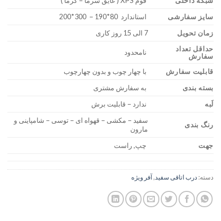
شبکه داخلی
فوم XPS ( عایق سرما – گرما )
سایز سفارشی
استاندارد 80*190 – 300*200
زمان تحویل
7 الی 15 روز کاری
حداقل تعداد
نامحدود
سفارش
قابلیت سفارش
با چهار چوب و بدون چهارچوب
بسته بندی
به سفارش مشتری
لَبه
ندارد – قابلیت برش
سفید – مکشی – قهواه ای – توسی – شامپاینی و
رنگ بندی
مارون
جهت
چپ, راست
دسته:
درب اتاقی سفید
,
آفر ویژه