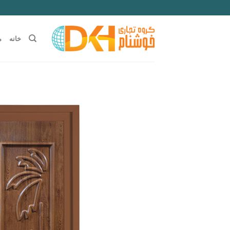
Ski
t
conten
خانه
م