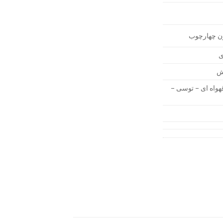
ون چهارچوب
ی
رش
واه ای – توسی –