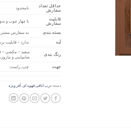
حداقل تعداد
نامحدود
سفارش
قابلیت
با چهار چوب و بد
سفارش
بسته بندی
به سفارش مشتر
لَبه
ندارد – قابلیت ب
سفید – مکشی – قه
رنگ بندی
شامپاینی و مارون
جهت
چپ, راست
دسته:
درب اتاقی قهوه ای
,
آفر ویژه