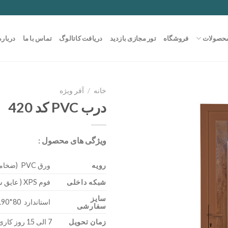
حصولات
فروشگاه
تور مجازی بازدید
دریافت کاتالوگ
تماس با ما
درباره
خانه
/
آفر ویژه
درب PVC کد 420
ویژگی های محصول :
رویه
ورق PVC (ضخامت 0/85)
شبکه داخلی
فوم XPS ( عایق سرما – گرما )
سایز
استاندارد 80*190 – 300*200
سفارشی
زمان تحویل
7 الی 15 روز کاری