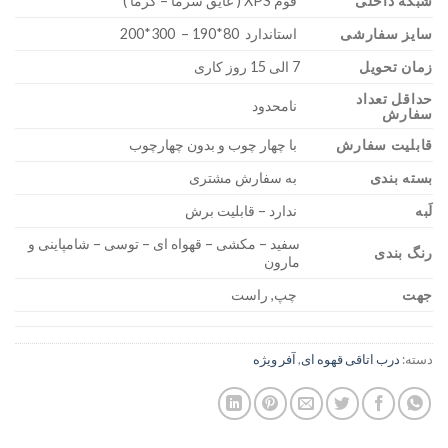
شبکه داخلی
فوم XPS ( عایق سرما – گرما )
سایز سفارشی
استاندارد 80*190 – 300*200
زمان تحویل
7 الی 15 روز کاری
حداقل تعداد
نامحدود
سفارش
قابلیت سفارش
با چهار چوب و بدون چهارچوب
بسته بندی
به سفارش مشتری
لَبه
ندارد – قابلیت برش
سفید – مکشی – قهواه ای – توسی – شامپاینی و
رنگ بندی
مارون
جهت
چپ, راست
دسته:
درب اتاقی قهوه ای
,
آفر ویژه