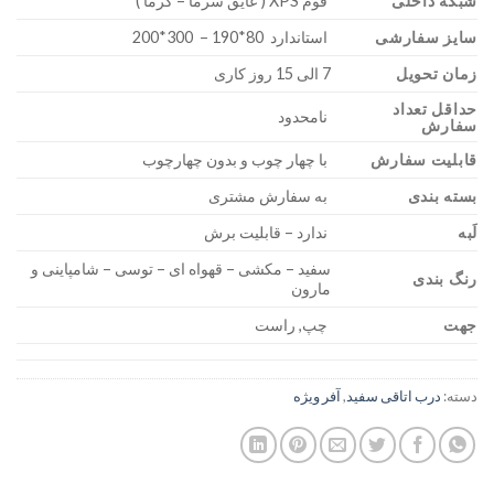
شبکه داخلی
فوم XPS ( عایق سرما – گرما )
سایز سفارشی
استاندارد 80*190 – 300*200
زمان تحویل
7 الی 15 روز کاری
حداقل تعداد
نامحدود
سفارش
قابلیت سفارش
با چهار چوب و بدون چهارچوب
بسته بندی
به سفارش مشتری
لَبه
ندارد – قابلیت برش
سفید – مکشی – قهواه ای – توسی – شامپاینی و
رنگ بندی
مارون
جهت
چپ, راست
دسته:
درب اتاقی سفید
,
آفر ویژه