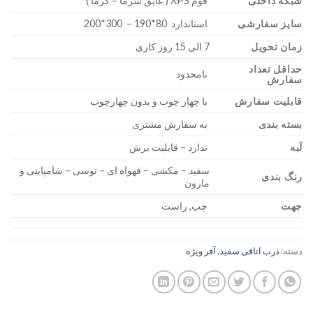
شبکه داخلی
فوم XPS ( عایق سرما – گرما )
سایز سفارشی
استاندارد 80*190 – 300*200
زمان تحویل
7 الی 15 روز کاری
حداقل تعداد
نامحدود
سفارش
قابلیت سفارش
با چهار چوب و بدون چهارچوب
بسته بندی
به سفارش مشتری
لَبه
ندارد – قابلیت برش
سفید – مکشی – قهواه ای – توسی – شامپاینی و
رنگ بندی
مارون
جهت
چپ, راست
دسته:
درب اتاقی سفید
,
آفر ویژه