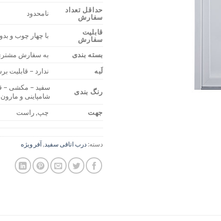
حداقل تعداد
نامحدود
سفارش
قابلیت
با چهار چوب و بد
سفارش
بسته بندی
به سفارش مشتر
لَبه
ندارد – قابلیت ب
سفید – مکشی – قه
رنگ بندی
شامپاینی و مارون
جهت
چپ, راست
دسته:
درب اتاقی سفید
,
آفر ویژه