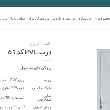
حصولات
فروشگاه
تور مجازی بازدید
دریافت کاتالوگ
تماس با ما
درباره
خانه
/
آفر ویژه
درب PVC کد 61
ویژگی های محصول :
رویه
ورق PVC (ضخامت 0/85)
شبکه داخلی
فوم XPS ( عایق سرما – گرما )
سایز
استاندارد 80*190 – 300*200
سفارشی
زمان تحویل
7 الی 15 روز کاری