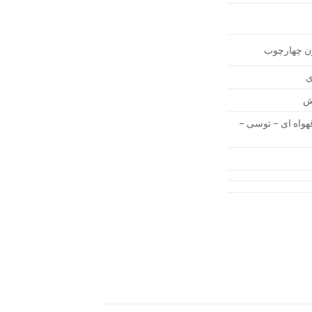
ون چهارچوب
ی
رش
واه ای – توسی –