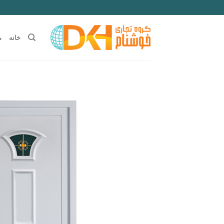
Ski
t
conten
خانه
م