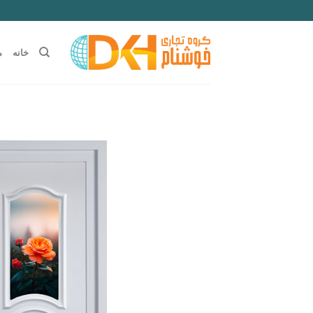
Ski
t
conten
خانه
م