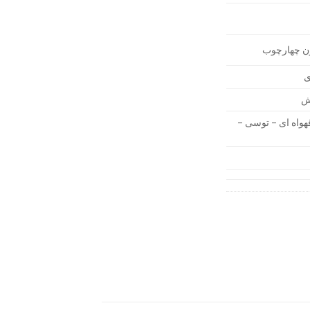
ون چهارچوب
ی
رش
واه ای – توسی –