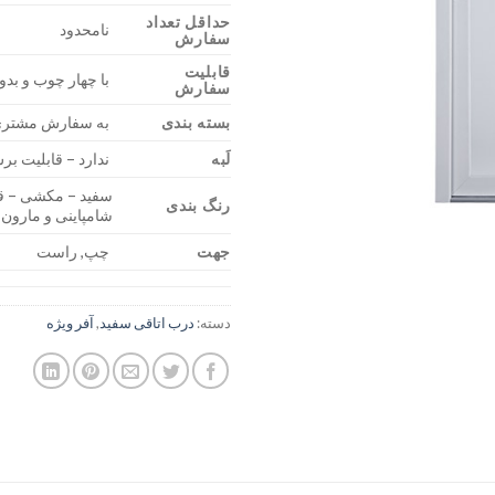
حداقل تعداد
نامحدود
سفارش
قابلیت
با چهار چوب و بد
سفارش
بسته بندی
به سفارش مشتر
لَبه
ندارد – قابلیت ب
سفید – مکشی – قه
رنگ بندی
شامپاینی و مارون
جهت
چپ, راست
دسته:
درب اتاقی سفید
,
آفر ویژه