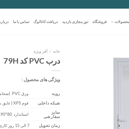
حصولات
فروشگاه
تور مجازی بازدید
دریافت کاتالوگ
تماس با ما
درباره
خانه
/
آفر ویژه
درب PVC کد 79H
ویژگی های محصول :
رویه
ورق PVC (ضخامت 0/85)
شبکه داخلی
فوم XPS ( عایق سرما – گرما )
سایز
استاندارد 80*190 – 300*200
سفارشی
زمان تحویل
7 الی 15 روز کاری