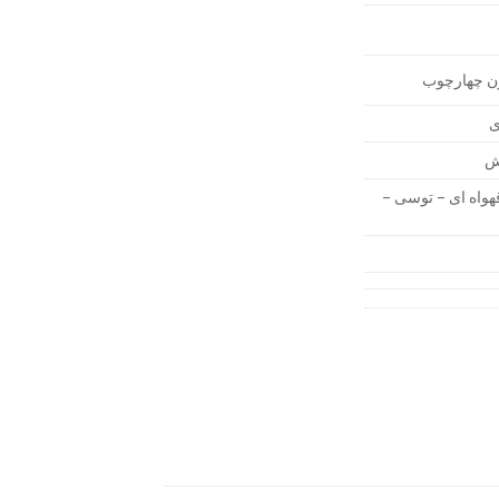
ون چهارچوب
ی
رش
واه ای – توسی –