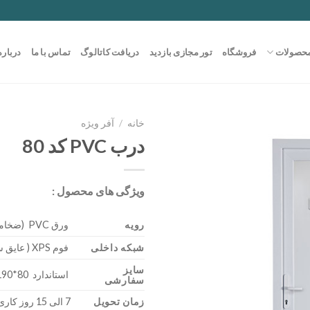
حصولات
فروشگاه
تور مجازی بازدید
دریافت کاتالوگ
تماس با ما
درباره
خانه
/
آفر ویژه
درب PVC کد 80
ویژگی های محصول :
رویه
ورق PVC (ضخامت 0/85)
شبکه داخلی
فوم XPS ( عایق سرما – گرما )
سایز
استاندارد 80*190 – 300*200
سفارشی
زمان تحویل
7 الی 15 روز کاری