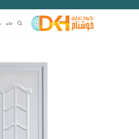
Ski
t
conten
خانه
م