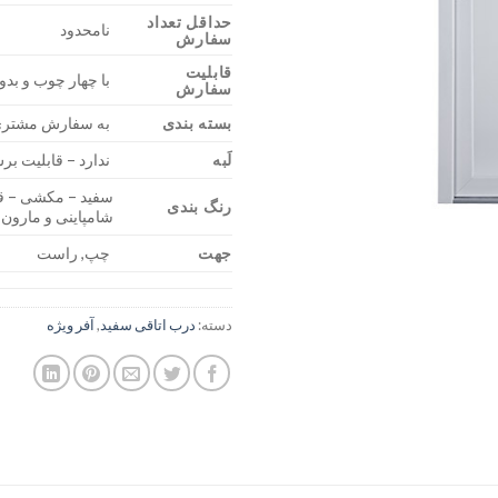
حداقل تعداد
نامحدود
سفارش
قابلیت
با چهار چوب و بد
سفارش
بسته بندی
به سفارش مشتر
لَبه
ندارد – قابلیت ب
سفید – مکشی – قه
رنگ بندی
شامپاینی و مارون
جهت
چپ, راست
دسته:
درب اتاقی سفید
,
آفر ویژه