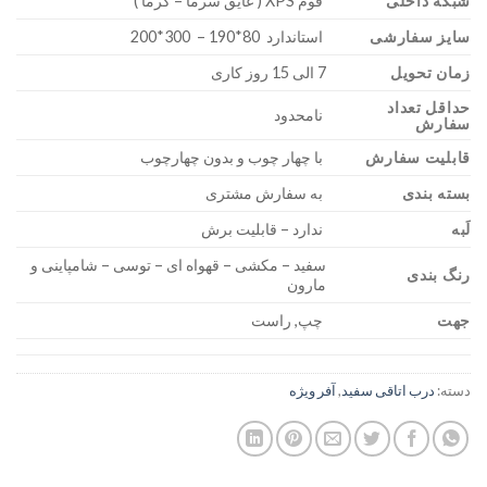
شبکه داخلی
فوم XPS ( عایق سرما – گرما )
سایز سفارشی
استاندارد 80*190 – 300*200
زمان تحویل
7 الی 15 روز کاری
حداقل تعداد
نامحدود
سفارش
قابلیت سفارش
با چهار چوب و بدون چهارچوب
بسته بندی
به سفارش مشتری
لَبه
ندارد – قابلیت برش
سفید – مکشی – قهواه ای – توسی – شامپاینی و
رنگ بندی
مارون
جهت
چپ, راست
دسته:
درب اتاقی سفید
,
آفر ویژه