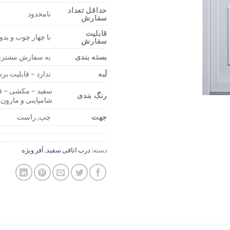
حداقل تعداد
نامحدود
سفارش
قابلیت
با چهار چوب و بد
سفارش
بسته بندی
به سفارش مشتر
لَبه
ندارد – قابلیت ب
سفید – مکشی – قه
رنگ بندی
شامپاینی و مارون
جهت
چپ, راست
دسته:
درب اتاقی سفید
,
آفر ویژه