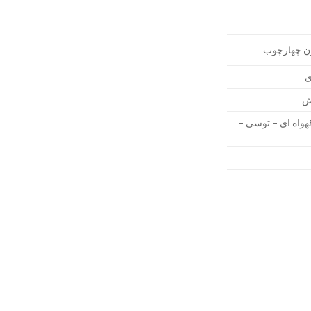
ون چهارچوب
ی
رش
واه ای – توسی –