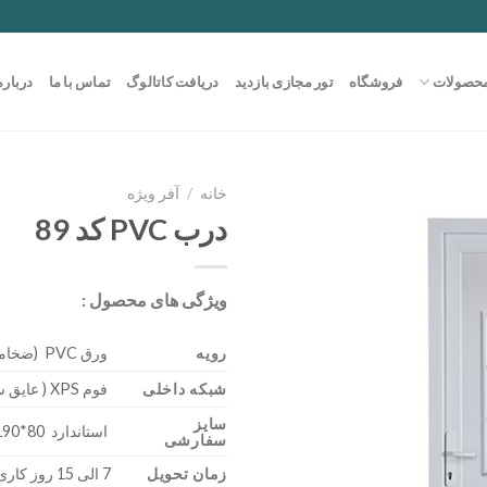
حصولات
فروشگاه
تور مجازی بازدید
دریافت کاتالوگ
تماس با ما
درباره
خانه
/
آفر ویژه
درب PVC کد 89
ویژگی های محصول :
رویه
ورق PVC (ضخامت 0/85)
شبکه داخلی
فوم XPS ( عایق سرما – گرما )
سایز
استاندارد 80*190 – 300*200
سفارشی
زمان تحویل
7 الی 15 روز کاری