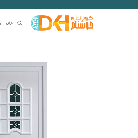
Ski
t
conten
خانه
م