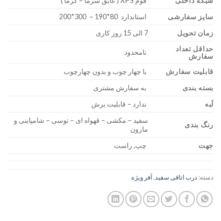
شبکه داخلی
فوم XPS ( عایق سرما – گرما )
سایز سفارشی
استاندارد 80*190 – 300*200
زمان تحویل
7 الی 15 روز کاری
حداقل تعداد
نامحدود
سفارش
قابلیت سفارش
با چهار چوب و بدون چهارچوب
بسته بندی
به سفارش مشتری
لَبه
ندارد – قابلیت برش
سفید – مکشی – قهواه ای – توسی – شامپاینی و
رنگ بندی
مارون
جهت
چپ, راست
دسته:
درب اتاقی سفید
,
آفر ویژه