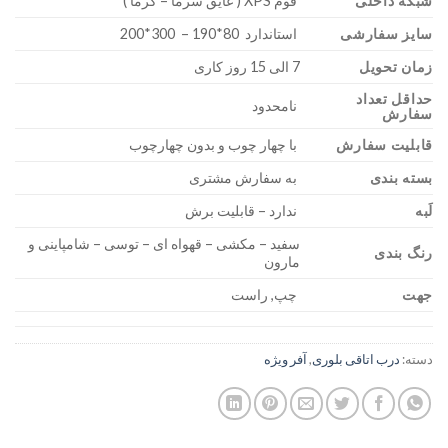
شبکه داخلی
فوم XPS ( عایق سرما – گرما )
سایز سفارشی
استاندارد 80*190 – 300*200
زمان تحویل
7 الی 15 روز کاری
حداقل تعداد
نامحدود
سفارش
قابلیت سفارش
با چهار چوب و بدون چهارچوب
بسته بندی
به سفارش مشتری
لَبه
ندارد – قابلیت برش
سفید – مکشی – قهواه ای – توسی – شامپاینی و
رنگ بندی
مارون
جهت
چپ, راست
دسته:
درب اتاقی بلوری
,
آفر ویژه