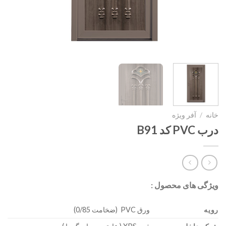
خانه
/
آفر ویژه
درب PVC کد B91
ویژگی های محصول :
رویه
ورق PVC (ضخامت 0/85)