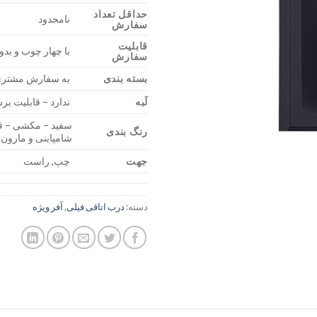
حداقل تعداد
نامحدود
سفارش
قابلیت
با چهار چوب و بد
سفارش
بسته بندی
به سفارش مشتر
لَبه
ندارد – قابلیت ب
سفید – مکشی – قه
رنگ بندی
شامپاینی و مارون
جهت
چپ, راست
دسته:
درب اتاقی فیلی
,
آفر ویژه