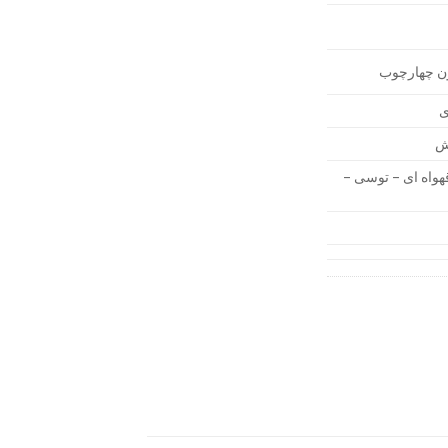
ون چهارچوب
ی
رش
واه ای – توسی –