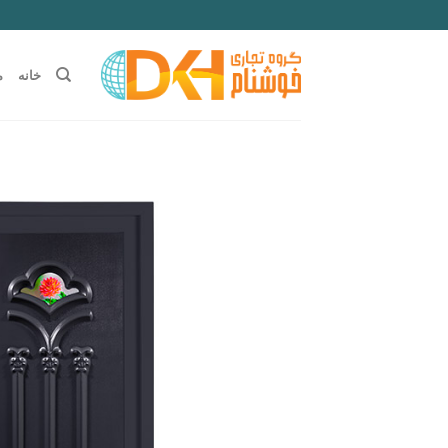
Ski
t
conten
خانه
م