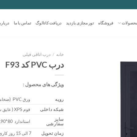
حصولات
فروشگاه
تور مجازی بازدید
دریافت کاتالوگ
تماس با ما
درباره
خانه
/
درب اتاقی فیلی
درب PVC کد F93
ویژگی های محصول :
رویه
ورق PVC (ضخامت 0/85)
شبکه داخلی
فوم XPS ( عایق سرما – گرما )
سایز
استاندارد 80*190 – 300*200
سفارشی
زمان تحویل
7 الی 15 روز کاری