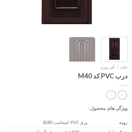
خانه
/
آفر ویژه
درب PVC کد M40
ویژگی های محصول :
رویه
ورق PVC (ضخامت 0/85)