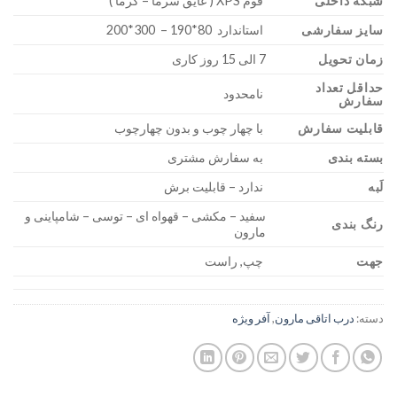
شبکه داخلی
فوم XPS ( عایق سرما – گرما )
سایز سفارشی
استاندارد 80*190 – 300*200
زمان تحویل
7 الی 15 روز کاری
حداقل تعداد
نامحدود
سفارش
قابلیت سفارش
با چهار چوب و بدون چهارچوب
بسته بندی
به سفارش مشتری
لَبه
ندارد – قابلیت برش
سفید – مکشی – قهواه ای – توسی – شامپاینی و
رنگ بندی
مارون
جهت
چپ, راست
دسته:
درب اتاقی مارون
,
آفر ویژه