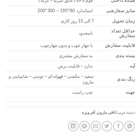
شبکه داخلی
فوم XPS ( عایق سرما – گرما )
سایز سفارشی
استاندارد 80*190 – 300*200
زمان تحویل
7 الی 15 روز کاری
حداقل تعداد
نامحدود
سفارش
قابلیت سفارش
با چهار چوب و بدون چهارچوب
بسته بندی
به سفارش مشتری
لَبه
ندارد – قابلیت برش
سفید – مکشی – قهواه ای – توسی – شامپاینی و
رنگ بندی
مارون
جهت
چپ, راست
دسته:
درب اتاقی مارون
,
آفر ویژه