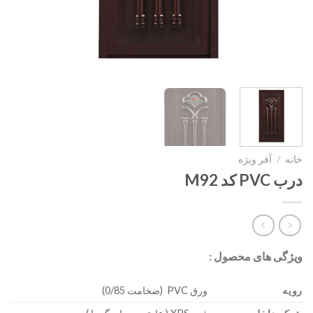
خانه
/
آفر ویژه
درب PVC کد M92
ویژگی های محصول :
رویه
ورق PVC (ضخامت 0/85)