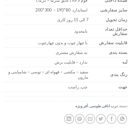
شبکه داخلی
فوم XPS ( عایق سرما – گرما )
سایز سفارشی
استاندارد 80*190 – 300*200
زمان تحویل
7 الی 15 روز کاری
حداقل تعداد
نامحدود
سفارش
قابلیت سفارش
با چهار چوب و بدون چهارچوب
بسته بندی
به سفارش مشتری
لَبه
ندارد – قابلیت برش
سفید – مکشی – قهواه ای – توسی – شامپاینی و
رنگ بندی
مارون
جهت
چپ, راست
دسته:
درب اتاقی طوسی
,
آفر ویژه