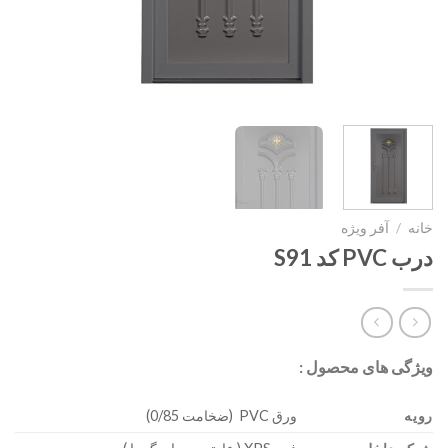
خانه
/
آفر ویژه
درب PVC کد S91
ویژگی های محصول :
رویه
ورق PVC (ضخامت 0/85)