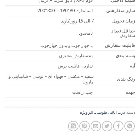
شبکه داخلی
فوم XPS ( عایق سرما – گرما )
سایز سفارشی
استاندارد 80*190 – 300*200
زمان تحویل
7 الی 15 روز کاری
حداقل تعداد
نامحدود
سفارش
قابلیت سفارش
با چهار چوب و بدون چهارچوب
بسته بندی
به سفارش مشتری
لَبه
ندارد – قابلیت برش
سفید – مکشی – قهواه ای – توسی – شامپاینی و
رنگ بندی
مارون
جهت
چپ, راست
دسته:
درب اتاقی طوسی
,
آفر ویژه