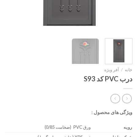
خانه
/
آفر ویژه
درب PVC کد S93
ویژگی های محصول :
رویه
ورق PVC (ضخامت 0/85)